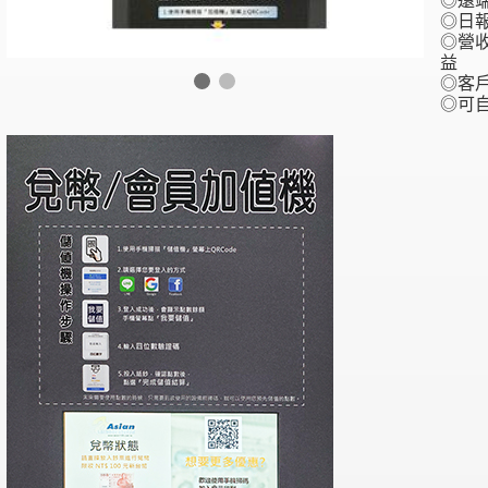
◎遠
◎日
◎營
益
◎客
◎可