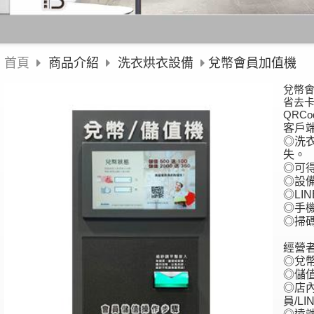
首頁
商品介紹
洗衣烘衣設備
兌幣會員加值機
兌幣
省去
QRC
客戶
◎洗
失。
◎可
◎設
◎LI
◎手
◎掃
經營
◎兌
◎儲
◎店
員/LI